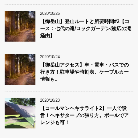
2020/10/26
【御岳山】登山ルートと所要時間#2【コ
ース：七代の滝/ロックガーデン/綾広の滝
経由】
2020/10/24
【御岳山アクセス】車・電車・バスでの
行き方！駐車場や時刻表、ケーブルカー
情報も。
2020/10/23
【コールマンヘキサライト2】一人で設
営！ヘキサタープの張り方。ポールでア
レンジも可！