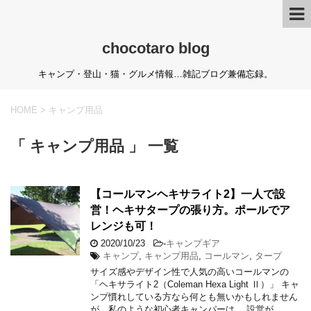
chocotaro blog
キャンプ・登山・猫・グルメ情報…雑記ブログ兼備忘録。
HOME
>
キャンプ用品
「 キャンプ用品 」 一覧
【コールマンヘキサライト2】一人で設
営！ヘキサタープの張り方。ポールでア
レンジも可！
2020/10/23
-
キャンプギア
キャンプ
,
キャンプ用品
,
コールマン
,
タープ
サイズ感やデザイン性で人気の高いコールマンの
「ヘキサライト2（Coleman Hexa Light Ⅱ）」 キャ
ンプ慣れしている方なら何とも無いかもしれません
が、私のような初心者キャンパーは… 設営が …