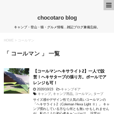
chocotaro blog
キャンプ・登山・猫・グルメ情報…雑記ブログ兼備忘録。
HOME
>
コールマン
「 コールマン 」 一覧
【コールマンヘキサライト2】一人で設
営！ヘキサタープの張り方。ポールでア
レンジも可！
2020/10/23
-
キャンプギア
キャンプ
,
キャンプ用品
,
コールマン
,
タープ
サイズ感やデザイン性で人気の高いコールマンの
「ヘキサライト2（Coleman Hexa Light Ⅱ）」 キャ
ンプ慣れしている方なら何とも無いかもしれません
が、私のような初心者キャンパーは… 設営が …