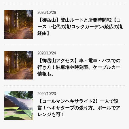
2020/10/26
【御岳山】登山ルートと所要時間#2【コ
ース：七代の滝/ロックガーデン/綾広の滝
経由】
2020/10/24
【御岳山アクセス】車・電車・バスでの
行き方！駐車場や時刻表、ケーブルカー
情報も。
2020/10/23
【コールマンヘキサライト2】一人で設
営！ヘキサタープの張り方。ポールでア
レンジも可！