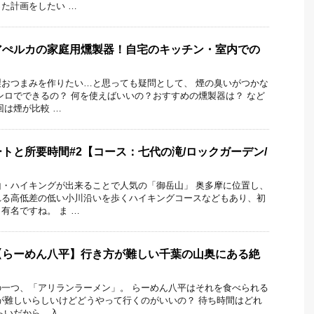
た計画をしたい …
アぺルカの家庭用燻製器！自宅のキッチン・室内での
おつまみを作りたい…と思っても疑問として、 煙の臭いがつかな
ンロでできるの？ 何を使えばいいの？おすすめの燻製器は？ など
回は煙が比較 …
トと所要時間#2【コース：七代の滝/ロックガーデン/
・ハイキングが出来ることで人気の「御岳山」 奥多摩に位置し、
れる高低差の低い小川沿いを歩くハイキングコースなどもあり、初
有名ですね。 ま …
【らーめん八平】行き方が難しい千葉の山奥にある絶
一つ、「アリランラーメン」。 らーめん八平はそれを食べられる
が難しいらしいけどどうやって行くのがいいの？ 待ち時間はどれ
らいだから、入 …