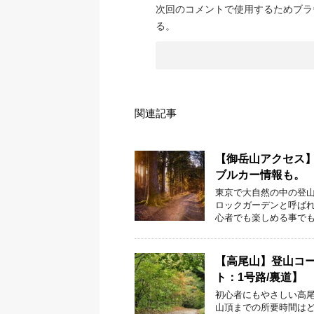
次回のコメントで使用するためブラ
る。
関連記事
【御岳山アクセス
ブルカー情報も。
東京で大自然の中の登山
ロックガーデンと呼ば
心者でも楽しめる事でも
【高尾山】登山コー
ト：1号路/裏道】
初心者にもやさしい高尾
山頂までの所要時間はど