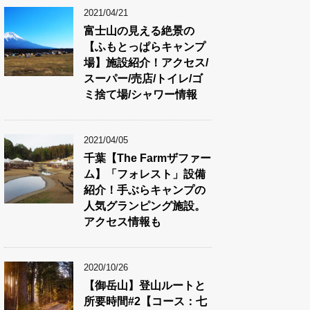
2021/04/21
富士山の見える絶景の
【ふもとっぱらキャンプ
場】施設紹介！アクセス/
スーパー/売店/トイレ/ゴ
ミ捨て場/シャワー情報
2021/04/05
千葉【The Farmザファー
ム】「フォレスト」設備
紹介！手ぶらキャンプの
人気グランピング施設。
アクセス情報も
2020/10/26
【御岳山】登山ルートと
所要時間#2【コース：七