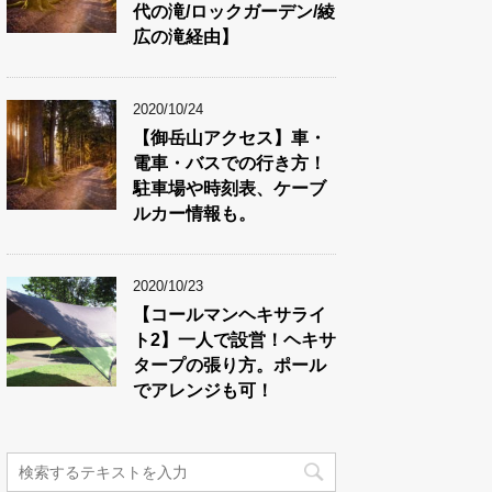
代の滝/ロックガーデン/綾
広の滝経由】
2020/10/24
【御岳山アクセス】車・
電車・バスでの行き方！
駐車場や時刻表、ケーブ
ルカー情報も。
2020/10/23
【コールマンヘキサライ
ト2】一人で設営！ヘキサ
タープの張り方。ポール
でアレンジも可！