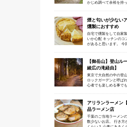
かじめ調べて余裕を持っ
煙と匂いが少ない
燻製におすすめ
自宅で燻製をして自家製
いか心配 キッチンのコ
があると思います。 今
【御岳山】登山ルー
綾広の滝経由】
東京で大自然の中の登山
ロックガーデンと呼ば
心者でも楽しめる事でも
アリランラーメン
品ラーメン店
千葉のご当地ラーメンの
数少ないお店。 行き方
くらい？ 山奥にあるく