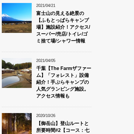
2021/04/21
富士山の見える絶景の
【ふもとっぱらキャンプ
場】施設紹介！アクセス/
スーパー/売店/トイレ/ゴ
ミ捨て場/シャワー情報
2021/04/05
千葉【The Farmザファー
ム】「フォレスト」設備
紹介！手ぶらキャンプの
人気グランピング施設。
アクセス情報も
2020/10/26
【御岳山】登山ルートと
所要時間#2【コース：七