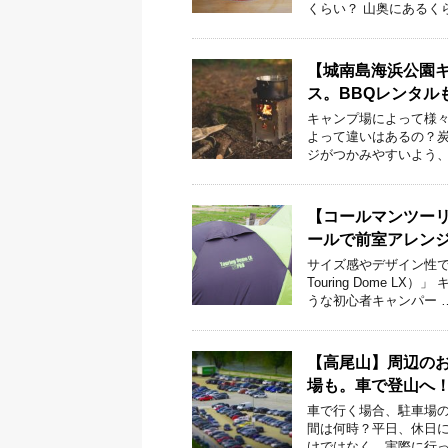
くらい？ 山奥にあるく
【城南島海浜公園
ス。BBQレンタル
キャンプ場によって様々
よって違いはあるの？炭
ジがつかみやすいよう、
【コールマンツーリ
ールで前室アレン
サイズ感やデザイン性で
Touring Dome 
うな初心者キャンパー 
【高尾山】周辺の
場も。車で登山へ
車で行く場合、駐車場の
間は何時？平日、休日に
けではなく、実際に行っ