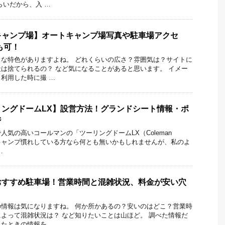
らいだから、入 …
キャンプ場】オートキャンプ場写真や駐車場アクセ
も可！
な特色がありますよね。 どれくらいの広さ？雰囲気は？サイトに
は捨てられるの？ など気になることがあると思います。 イメー
利用した時に撮 …
ングドームLX】設営方法！グランドシート情報・ポ
ジ
人気の高いコールマンの「ツーリングドームLX（Coleman
LX）」 キャンプ慣れしている方なら何とも無いかもしれませんが、私のよ
…
おすすめ駐車場！営業時間と混雑状況、料金が安い穴
！
情報は気になりますね。 何か所かあるの？安いのはどこ？営業時
よって混雑状況は？ など知りたいことは山ほど。 調べた情報だ
たときの情報を …