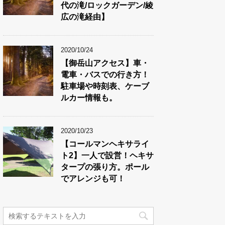
代の滝/ロックガーデン/綾
広の滝経由】
2020/10/24
【御岳山アクセス】車・
電車・バスでの行き方！
駐車場や時刻表、ケーブ
ルカー情報も。
2020/10/23
【コールマンヘキサライ
ト2】一人で設営！ヘキサ
タープの張り方。ポール
でアレンジも可！