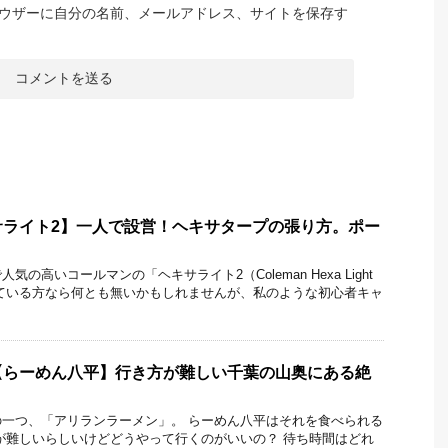
ウザーに自分の名前、メールアドレス、サイトを保存す
サライト2】一人で設営！ヘキサタープの張り方。ポー
！
の高いコールマンの「ヘキサライト2（Coleman Hexa Light
ている方なら何とも無いかもしれませんが、私のような初心者キャ
【らーめん八平】行き方が難しい千葉の山奥にある絶
一つ、「アリランラーメン」。 らーめん八平はそれを食べられる
が難しいらしいけどどうやって行くのがいいの？ 待ち時間はどれ