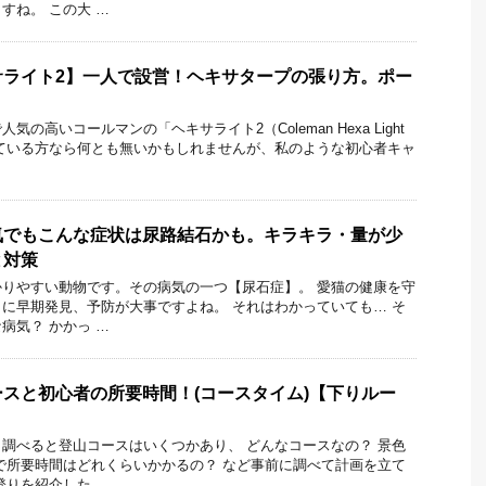
すね。 この大 …
サライト2】一人で設営！ヘキサタープの張り方。ポー
！
の高いコールマンの「ヘキサライト2（Coleman Hexa Light
ている方なら何とも無いかもしれませんが、私のような初心者キャ
気でもこんな症状は尿路結石かも。キラキラ・量が少
と対策
りやすい動物です。その病気の一つ【尿石症】。 愛猫の健康を守
に早期発見、予防が大事ですよね。 それはわかっていても… そ
病気？ かかっ …
スと初心者の所要時間！(コースタイム)【下りルー
調べると登山コースはいくつかあり、 どんなコースなの？ 景色
で所要時間はどれくらいかかるの？ など事前に調べて計画を立て
登りを紹介した …