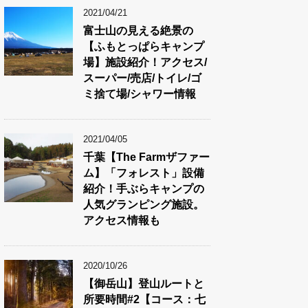
2021/04/21
富士山の見える絶景の
【ふもとっぱらキャンプ
場】施設紹介！アクセス/
スーパー/売店/トイレ/ゴ
ミ捨て場/シャワー情報
2021/04/05
千葉【The Farmザファー
ム】「フォレスト」設備
紹介！手ぶらキャンプの
人気グランピング施設。
アクセス情報も
2020/10/26
【御岳山】登山ルートと
所要時間#2【コース：七