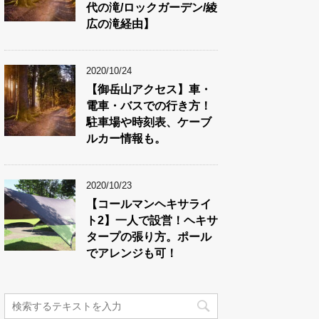
代の滝/ロックガーデン/綾
広の滝経由】
2020/10/24
【御岳山アクセス】車・
電車・バスでの行き方！
駐車場や時刻表、ケーブ
ルカー情報も。
2020/10/23
【コールマンヘキサライ
ト2】一人で設営！ヘキサ
タープの張り方。ポール
でアレンジも可！