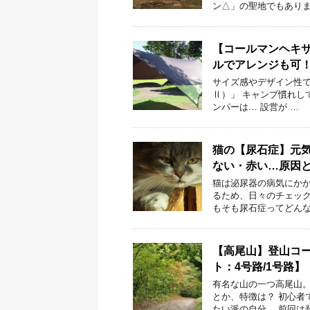
ン△」の聖地でもありま
【コールマンヘキ
ルでアレンジも可
サイズ感やデザイン性で人気
Ⅱ）」 キャンプ慣れし
ンパーは… 設営が …
猫の【尿石症】元
ない・赤い…原因
猫は泌尿器の病気にかか
るため、日々のチェック
もそも尿石症ってどんな
【高尾山】登山コー
ト：4号路/1号路】
有名な山の一つ高尾山。
とか、特徴は？ 初心者
たい派の自分。 前回は