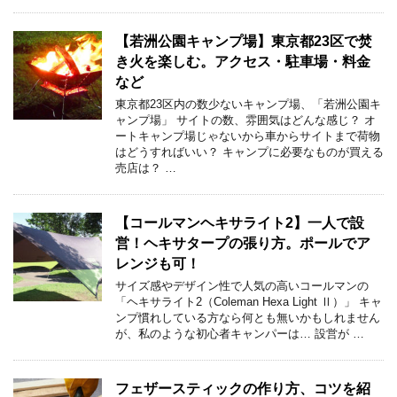
【若洲公園キャンプ場】東京都23区で焚
き火を楽しむ。アクセス・駐車場・料金
など
東京都23区内の数少ないキャンプ場、「若洲公園キ
ャンプ場」 サイトの数、雰囲気はどんな感じ？ オ
ートキャンプ場じゃないから車からサイトまで荷物
はどうすればいい？ キャンプに必要なものが買える
売店は？ …
【コールマンヘキサライト2】一人で設
営！ヘキサタープの張り方。ポールでア
レンジも可！
サイズ感やデザイン性で人気の高いコールマンの
「ヘキサライト2（Coleman Hexa Light Ⅱ）」 キャ
ンプ慣れしている方なら何とも無いかもしれません
が、私のような初心者キャンパーは… 設営が …
フェザースティックの作り方、コツを紹