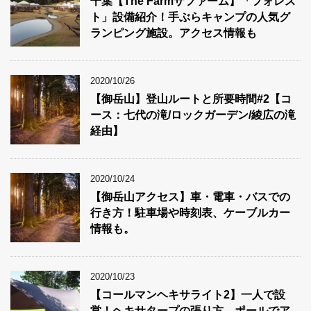
千葉【The Farmザファーム】「フォレス
ト」設備紹介！手ぶらキャンプの人気グ
ランピング施設。アクセス情報も
2020/10/26
【御岳山】登山ルートと所要時間#2【コ
ース：七代の滝/ロックガーデン/綾広の滝
経由】
2020/10/24
【御岳山アクセス】車・電車・バスでの
行き方！駐車場や時刻表、ケーブルカー
情報も。
2020/10/23
【コールマンヘキサライト2】一人で設
営！ヘキサタープの張り方。ポールでア