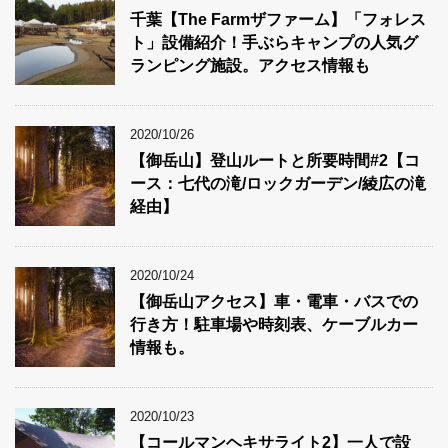
千葉【The Farmザファーム】「フォレス
ト」設備紹介！手ぶらキャンプの人気グ
ランピング施設。アクセス情報も
2020/10/26
【御岳山】登山ルートと所要時間#2【コ
ース：七代の滝/ロックガーデン/綾広の滝
経由】
2020/10/24
【御岳山アクセス】車・電車・バスでの
行き方！駐車場や時刻表、ケーブルカー
情報も。
2020/10/23
【コールマンヘキサライト2】一人で設