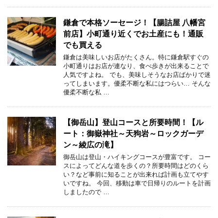
鎌倉で本格ソーセージ！【腸詰屋 八幡宮
前店】小町通り近くでお土産にも！通販
でも買える
鎌倉は美味しいお店がたくさん。特に鎌倉駅すぐの
小町通りはお店が連なり、食べ歩きが出来ることで
人気ですよね。 でも、美味しそうなお店ばかりで迷
ってしまいます。優柔不断な私にはつらい… そんな
優柔不断な私 …
【御岳山】登山コースと所要時間！【ル
ート：御嶽神社～天狗岩～ロックガーデ
ン～綾広の滝】
御岳山は登山・ハイキングコースが豊富です。 コー
スによってどんな道を歩くの？所要時間はどのくら
い？など事前に知ることが出来れば計画も立てやす
いですね。 今回、移動は車で日帰りのルートを計画
しましたので …