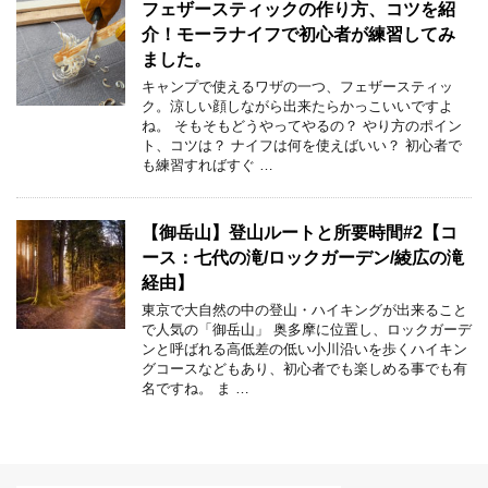
フェザースティックの作り方、コツを紹
介！モーラナイフで初心者が練習してみ
ました。
キャンプで使えるワザの一つ、フェザースティッ
ク。涼しい顔しながら出来たらかっこいいですよ
ね。 そもそもどうやってやるの？ やり方のポイン
ト、コツは？ ナイフは何を使えばいい？ 初心者で
も練習すればすぐ …
【御岳山】登山ルートと所要時間#2【コ
ース：七代の滝/ロックガーデン/綾広の滝
経由】
東京で大自然の中の登山・ハイキングが出来ること
で人気の「御岳山」 奥多摩に位置し、ロックガーデ
ンと呼ばれる高低差の低い小川沿いを歩くハイキン
グコースなどもあり、初心者でも楽しめる事でも有
名ですね。 ま …