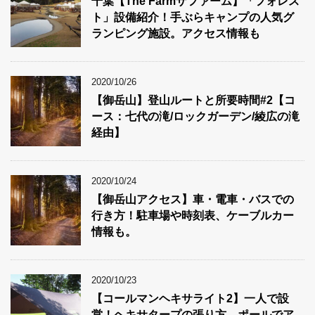
千葉【The Farmザファーム】「フォレス
ト」設備紹介！手ぶらキャンプの人気グ
ランピング施設。アクセス情報も
2020/10/26
【御岳山】登山ルートと所要時間#2【コ
ース：七代の滝/ロックガーデン/綾広の滝
経由】
2020/10/24
【御岳山アクセス】車・電車・バスでの
行き方！駐車場や時刻表、ケーブルカー
情報も。
2020/10/23
【コールマンヘキサライト2】一人で設
営！ヘキサタープの張り方。ポールでア