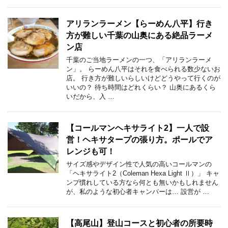
アリランラーメン【らーめん八平】行き
方が難しい千葉の山奥にある絶品ラーメ
ン店
千葉のご当地ラーメンの一つ、「アリランラーメ
ン」。 らーめん八平はそれを食べられる数少ないお
店。 行き方が難しいらしいけどどうやって行くのが
いいの？ 待ち時間はどれくらい？ 山奥にあるくら
いだから、入 …
【コールマンヘキサライト2】一人で設
営！ヘキサタープの張り方。ポールでア
レンジも可！
サイズ感やデザイン性で人気の高いコールマンの
「ヘキサライト2（Coleman Hexa Light Ⅱ）」 キャ
ンプ慣れしている方なら何とも無いかもしれません
が、私のような初心者キャンパーは… 設営が …
【高尾山】登山コースと初心者の所要時