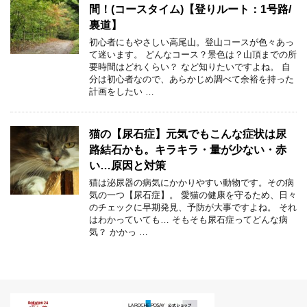
間！(コースタイム)【登りルート：1号路/
裏道】
初心者にもやさしい高尾山。登山コースが色々あっ
て迷います。 どんなコース？景色は？山頂までの所
要時間はどれくらい？ など知りたいですよね。 自
分は初心者なので、あらかじめ調べて余裕を持った
計画をしたい …
猫の【尿石症】元気でもこんな症状は尿
路結石かも。キラキラ・量が少ない・赤
い…原因と対策
猫は泌尿器の病気にかかりやすい動物です。その病
気の一つ【尿石症】。 愛猫の健康を守るため、日々
のチェックに早期発見、予防が大事ですよね。 それ
はわかっていても… そもそも尿石症ってどんな病
気？ かかっ …