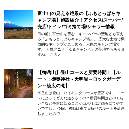
富士山の見える絶景の【ふもとっぱらキ
ャンプ場】施設紹介！アクセス/スーパー/
売店/トイレ/ゴミ捨て場/シャワー情報
目の前に富士山を望む、キャンパーの聖地とも言え
る「ふもっとっぱらキャンプ場」。 広大な土地で開
放的なキャンプが楽しめる、人気のキャンプ場で
す。 人気アニメ「ゆるキャン△」の聖地でもありま
すね。 この大 …
【御岳山】登山コースと所要時間！【ル
ート：御嶽神社～天狗岩～ロックガーデ
ン～綾広の滝】
御岳山は登山・ハイキングコースが豊富です。 コー
スによってどんな道を歩くの？所要時間はどのくら
い？など事前に知ることが出来れば計画も立てやす
いですね。 今回、移動は車で日帰りのルートを計画
しましたので …