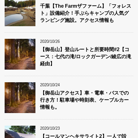
千葉【The Farmザファーム】「フォレス
ト」設備紹介！手ぶらキャンプの人気グ
ランピング施設。アクセス情報も
2020/10/26
【御岳山】登山ルートと所要時間#2【コ
ース：七代の滝/ロックガーデン/綾広の滝
経由】
2020/10/24
【御岳山アクセス】車・電車・バスでの
行き方！駐車場や時刻表、ケーブルカー
情報も。
2020/10/23
【コールマンヘキサライト2】一人で設