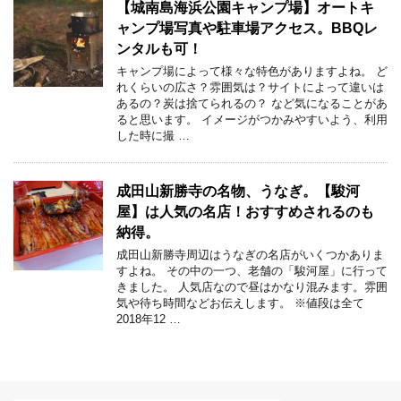
【城南島海浜公園キャンプ場】オートキ
ャンプ場写真や駐車場アクセス。BBQレ
ンタルも可！
キャンプ場によって様々な特色がありますよね。 ど
れくらいの広さ？雰囲気は？サイトによって違いは
あるの？炭は捨てられるの？ など気になることがあ
ると思います。 イメージがつかみやすいよう、利用
した時に撮 …
成田山新勝寺の名物、うなぎ。【駿河
屋】は人気の名店！おすすめされるのも
納得。
成田山新勝寺周辺はうなぎの名店がいくつかありま
すよね。 その中の一つ、老舗の「駿河屋」に行って
きました。 人気店なので昼はかなり混みます。雰囲
気や待ち時間などお伝えします。 ※値段は全て
2018年12 …