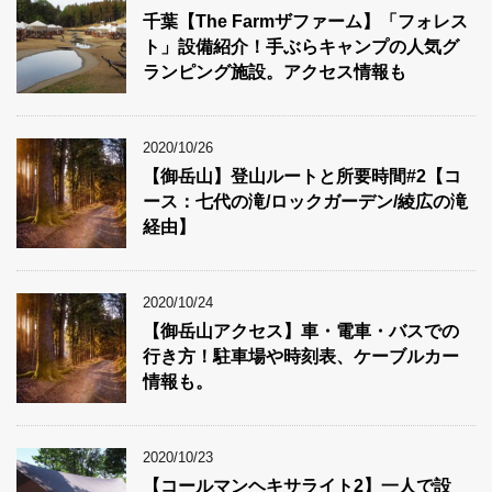
千葉【The Farmザファーム】「フォレス
ト」設備紹介！手ぶらキャンプの人気グ
ランピング施設。アクセス情報も
2020/10/26
【御岳山】登山ルートと所要時間#2【コ
ース：七代の滝/ロックガーデン/綾広の滝
経由】
2020/10/24
【御岳山アクセス】車・電車・バスでの
行き方！駐車場や時刻表、ケーブルカー
情報も。
2020/10/23
【コールマンヘキサライト2】一人で設