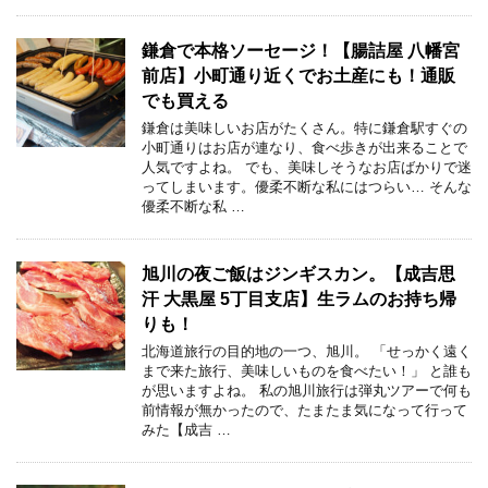
鎌倉で本格ソーセージ！【腸詰屋 八幡宮
前店】小町通り近くでお土産にも！通販
でも買える
鎌倉は美味しいお店がたくさん。特に鎌倉駅すぐの
小町通りはお店が連なり、食べ歩きが出来ることで
人気ですよね。 でも、美味しそうなお店ばかりで迷
ってしまいます。優柔不断な私にはつらい… そんな
優柔不断な私 …
旭川の夜ご飯はジンギスカン。【成吉思
汗 大黒屋 5丁目支店】生ラムのお持ち帰
りも！
北海道旅行の目的地の一つ、旭川。 「せっかく遠く
まで来た旅行、美味しいものを食べたい！」 と誰も
が思いますよね。 私の旭川旅行は弾丸ツアーで何も
前情報が無かったので、たまたま気になって行って
みた【成吉 …