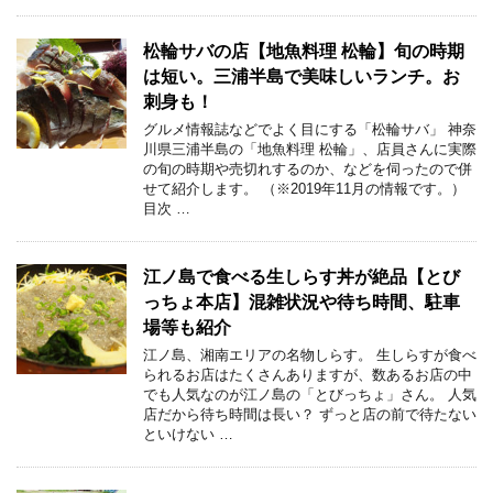
松輪サバの店【地魚料理 松輪】旬の時期
は短い。三浦半島で美味しいランチ。お
刺身も！
グルメ情報誌などでよく目にする「松輪サバ」 神奈
川県三浦半島の「地魚料理 松輪」、店員さんに実際
の旬の時期や売切れするのか、などを伺ったので併
せて紹介します。 （※2019年11月の情報です。）
目次 …
江ノ島で食べる生しらす丼が絶品【とび
っちょ本店】混雑状況や待ち時間、駐車
場等も紹介
江ノ島、湘南エリアの名物しらす。 生しらすが食べ
られるお店はたくさんありますが、数あるお店の中
でも人気なのが江ノ島の「とびっちょ」さん。 人気
店だから待ち時間は長い？ ずっと店の前で待たない
といけない …