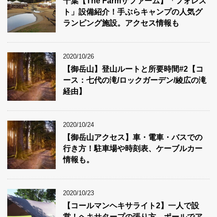
千葉【The Farmザファーム】「フォレス
ト」設備紹介！手ぶらキャンプの人気グ
ランピング施設。アクセス情報も
2020/10/26
【御岳山】登山ルートと所要時間#2【コ
ース：七代の滝/ロックガーデン/綾広の滝
経由】
2020/10/24
【御岳山アクセス】車・電車・バスでの
行き方！駐車場や時刻表、ケーブルカー
情報も。
2020/10/23
【コールマンヘキサライト2】一人で設
営！ヘキサタープの張り方。ポールでア