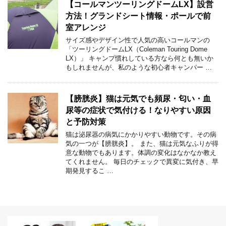
【コールマンツーリングドームLX】設営
方法！グランドシート情報・ポールで前
室アレンジ
サイズ感やデザイン性で人気の高いコールマンの
「ツーリングドームLX（Coleman Touring Dome
LX）」 キャンプ慣れしている方なら何とも無いか
もしれませんが、私のような初心者キャンパー …
【膀胱炎】猫は元気でも頻尿・匂い・血
尿等の症状で気付ける！なりやすい原因
と予防対策
猫は泌尿器の病気にかかりやすい動物です。その病
気の一つが【膀胱炎】。 また、猫は元気なふりが得
意な動物でもあります。体調の変化はなかなか教え
てくれません。 毎日のチェックで異変に気付き、早
期発見するこ …