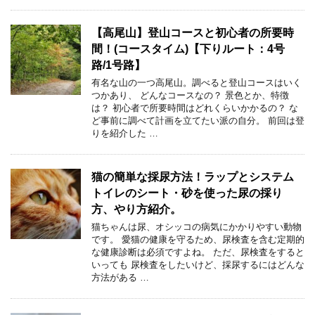
【高尾山】登山コースと初心者の所要時
間！(コースタイム)【下りルート：4号
路/1号路】
有名な山の一つ高尾山。調べると登山コースはいく
つかあり、 どんなコースなの？ 景色とか、特徴
は？ 初心者で所要時間はどれくらいかかるの？ な
ど事前に調べて計画を立てたい派の自分。 前回は登
りを紹介した …
猫の簡単な採尿方法！ラップとシステム
トイレのシート・砂を使った尿の採り
方、やり方紹介。
猫ちゃんは尿、オシッコの病気にかかりやすい動物
です。 愛猫の健康を守るため、尿検査を含む定期的
な健康診断は必須ですよね。 ただ、尿検査をすると
いっても 尿検査をしたいけど、採尿するにはどんな
方法がある …