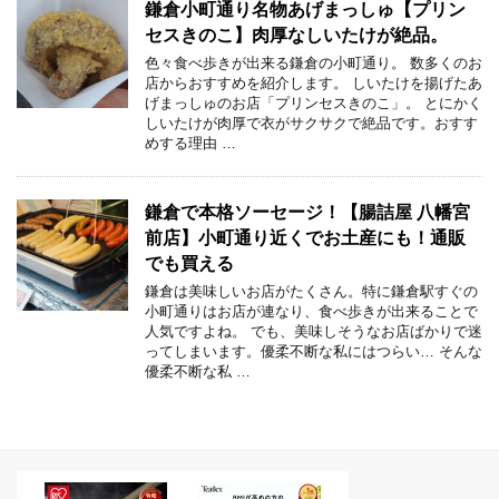
鎌倉小町通り名物あげまっしゅ【プリン
セスきのこ】肉厚なしいたけが絶品。
色々食べ歩きが出来る鎌倉の小町通り。 数多くのお
店からおすすめを紹介します。 しいたけを揚げたあ
げまっしゅのお店「プリンセスきのこ」。 とにかく
しいたけが肉厚で衣がサクサクで絶品です。おすす
めする理由 …
鎌倉で本格ソーセージ！【腸詰屋 八幡宮
前店】小町通り近くでお土産にも！通販
でも買える
鎌倉は美味しいお店がたくさん。特に鎌倉駅すぐの
小町通りはお店が連なり、食べ歩きが出来ることで
人気ですよね。 でも、美味しそうなお店ばかりで迷
ってしまいます。優柔不断な私にはつらい… そんな
優柔不断な私 …