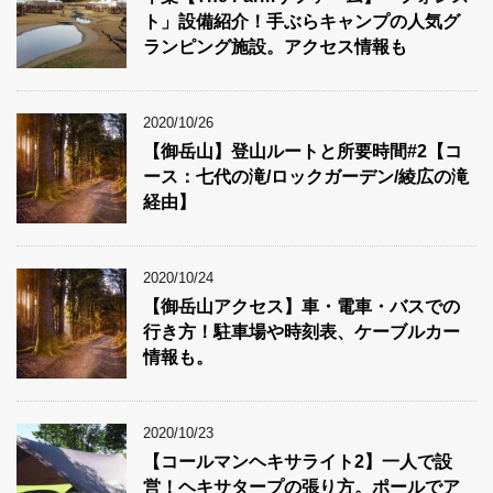
ト」設備紹介！手ぶらキャンプの人気グ
ランピング施設。アクセス情報も
2020/10/26
【御岳山】登山ルートと所要時間#2【コ
ース：七代の滝/ロックガーデン/綾広の滝
経由】
2020/10/24
【御岳山アクセス】車・電車・バスでの
行き方！駐車場や時刻表、ケーブルカー
情報も。
2020/10/23
【コールマンヘキサライト2】一人で設
営！ヘキサタープの張り方。ポールでア