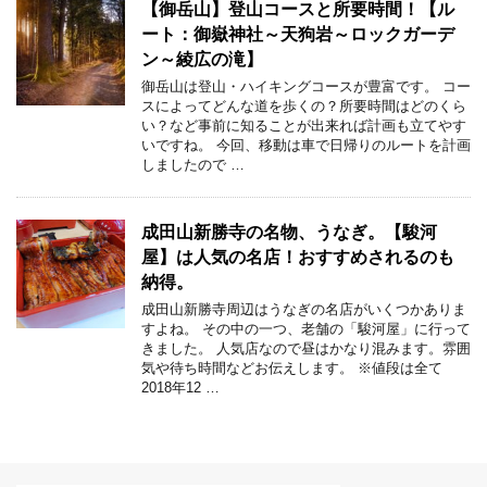
【御岳山】登山コースと所要時間！【ル
ート：御嶽神社～天狗岩～ロックガーデ
ン～綾広の滝】
御岳山は登山・ハイキングコースが豊富です。 コー
スによってどんな道を歩くの？所要時間はどのくら
い？など事前に知ることが出来れば計画も立てやす
いですね。 今回、移動は車で日帰りのルートを計画
しましたので …
成田山新勝寺の名物、うなぎ。【駿河
屋】は人気の名店！おすすめされるのも
納得。
成田山新勝寺周辺はうなぎの名店がいくつかありま
すよね。 その中の一つ、老舗の「駿河屋」に行って
きました。 人気店なので昼はかなり混みます。雰囲
気や待ち時間などお伝えします。 ※値段は全て
2018年12 …