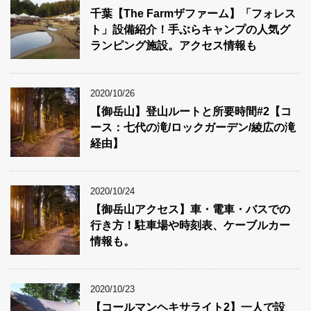
千葉【The Farmザファーム】「フォレス
ト」設備紹介！手ぶらキャンプの人気グ
ランピング施設。アクセス情報も
2020/10/26
【御岳山】登山ルートと所要時間#2【コ
ース：七代の滝/ロックガーデン/綾広の滝
経由】
2020/10/24
【御岳山アクセス】車・電車・バスでの
行き方！駐車場や時刻表、ケーブルカー
情報も。
2020/10/23
【コールマンヘキサライト2】一人で設