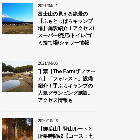
2021/04/21
富士山の見える絶景の
【ふもとっぱらキャンプ
場】施設紹介！アクセス/
スーパー/売店/トイレ/ゴ
ミ捨て場/シャワー情報
2021/04/05
千葉【The Farmザファー
ム】「フォレスト」設備
紹介！手ぶらキャンプの
人気グランピング施設。
アクセス情報も
2020/10/26
【御岳山】登山ルートと
所要時間#2【コース：七