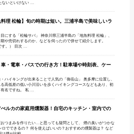
たないといけない …
料理 松輪】旬の時期は短い。三浦半島で美味しいラ
目にする「松輪サバ」 神奈川県三浦半島の「地魚料理 松輪」、
時期や売切れするのか、などを伺ったので併せて紹介します。
です。） 目次 …
】車・電車・バスでの行き方！駐車場や時刻表、ケー
・ハイキングが出来ることで人気の「御岳山」 奥多摩に位置し、
れる高低差の低い小川沿いを歩くハイキングコースなどもあり、初
有名ですね。 私 …
アぺルカの家庭用燻製器！自宅のキッチン・室内での
おつまみを作りたい…と思っても疑問として、 煙の臭いがつかな
ンロでできるの？ 何を使えばいいの？おすすめの燻製器は？ など
回は煙が比較 …