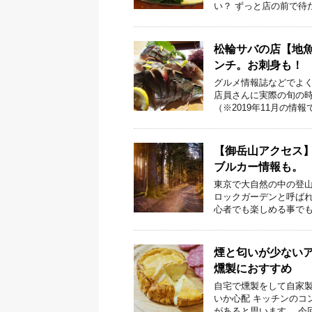
い？ ずっと店の前で待
松輪サバの店【地魚
ンチ。お刺身も！
グルメ情報誌などでよく
店員さんに実際の旬の
（※2019年11月の情報
【御岳山アクセス
ブルカー情報も。
東京で大自然の中の登山
ロックガーデンと呼ば
心者でも楽しめる事でも
煙と匂いが少ない
燻製におすすめ
自宅で燻製をして自家製
いか心配 キッチンのコ
があると思います。 今