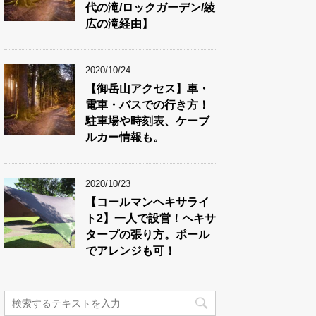
代の滝/ロックガーデン/綾
広の滝経由】
2020/10/24
【御岳山アクセス】車・
電車・バスでの行き方！
駐車場や時刻表、ケーブ
ルカー情報も。
2020/10/23
【コールマンヘキサライ
ト2】一人で設営！ヘキサ
タープの張り方。ポール
でアレンジも可！