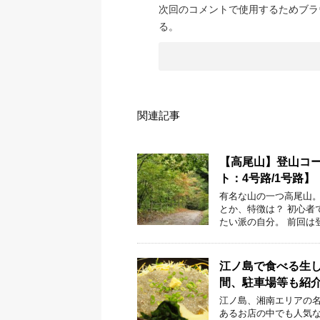
次回のコメントで使用するためブラ
る。
関連記事
【高尾山】登山コー
ト：4号路/1号路】
有名な山の一つ高尾山。
とか、特徴は？ 初心者
たい派の自分。 前回は
江ノ島で食べる生
間、駐車場等も紹
江ノ島、湘南エリアの名
あるお店の中でも人気な