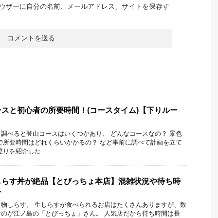
ウザーに自分の名前、メールアドレス、サイトを保存す
スと初心者の所要時間！(コースタイム)【下りルー
調べると登山コースはいくつかあり、 どんなコースなの？ 景色
で所要時間はどれくらいかかるの？ など事前に調べて計画を立て
登りを紹介した …
しらす丼が絶品【とびっちょ本店】混雑状況や待ち時
介
物しらす。 生しらすが食べられるお店はたくさんありますが、数
のが江ノ島の「とびっちょ」さん。 人気店だから待ち時間は長