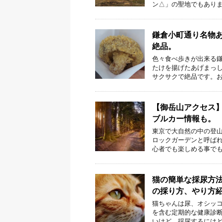
ン△」の聖地でもありま
鎌倉小町通り名物
絶品。
色々食べ歩きが出来る鎌
たけを揚げたあげまっし
サクサクで絶品です。お
【御岳山アクセス
ブルカー情報も。
東京で大自然の中の登山
ロックガーデンと呼ば
心者でも楽しめる事でも
猫の簡単な採尿方
の採り方、やり方
猫ちゃんは尿、オシッコ
を含む定期的な健康診断
いけど、採尿するにはど