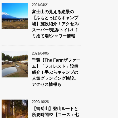
2021/04/21
富士山の見える絶景の
【ふもとっぱらキャンプ
場】施設紹介！アクセス/
スーパー/売店/トイレ/ゴ
ミ捨て場/シャワー情報
2021/04/05
千葉【The Farmザファー
ム】「フォレスト」設備
紹介！手ぶらキャンプの
人気グランピング施設。
アクセス情報も
2020/10/26
【御岳山】登山ルートと
所要時間#2【コース：七