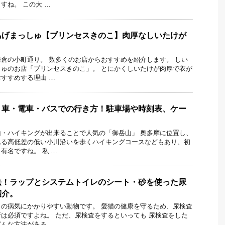
すね。 この大 …
あげまっしゅ【プリンセスきのこ】肉厚なしいたけが
倉の小町通り。 数多くのお店からおすすめを紹介します。 しい
ゅのお店「プリンセスきのこ」。 とにかくしいたけが肉厚で衣が
すすめする理由 …
】車・電車・バスでの行き方！駐車場や時刻表、ケー
・ハイキングが出来ることで人気の「御岳山」 奥多摩に位置し、
れる高低差の低い小川沿いを歩くハイキングコースなどもあり、初
有名ですね。 私 …
法！ラップとシステムトイレのシート・砂を使った尿
紹介。
の病気にかかりやすい動物です。 愛猫の健康を守るため、尿検査
は必須ですよね。 ただ、尿検査をするといっても 尿検査をした
んな方法がある …