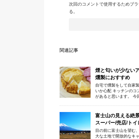
次回のコメントで使用するためブラ
る。
関連記事
煙と匂いが少ない
燻製におすすめ
自宅で燻製をして自家製
いか心配 キッチンのコ
があると思います。 今
富士山の見える絶景
スーパー/売店/トイ
目の前に富士山を望む、
大な土地で開放的なキャ