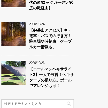
代の滝/ロックガーデン/綾
広の滝経由】
2020/10/24
【御岳山アクセス】車・
電車・バスでの行き方！
駐車場や時刻表、ケーブ
ルカー情報も。
2020/10/23
【コールマンヘキサライ
ト2】一人で設営！ヘキサ
タープの張り方。ポール
でアレンジも可！