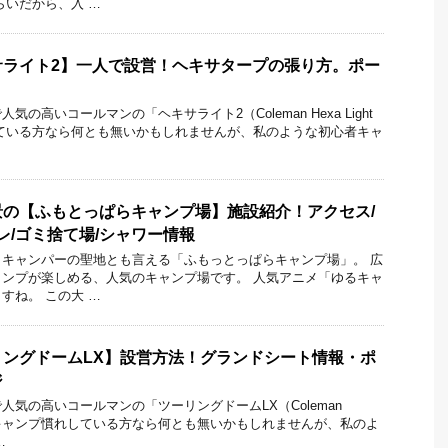
らいだから、入 …
サライト2】一人で設営！ヘキサタープの張り方。ポー
！
の高いコールマンの「ヘキサライト2（Coleman Hexa Light
ている方なら何とも無いかもしれませんが、私のような初心者キャ
の【ふもとっぱらキャンプ場】施設紹介！アクセス/
レ/ゴミ捨て場/シャワー情報
キャンパーの聖地とも言える「ふもっとっぱらキャンプ場」。 広
ンプが楽しめる、人気のキャンプ場です。 人気アニメ「ゆるキャ
すね。 この大 …
ングドームLX】設営方法！グランドシート情報・ポ
ジ
人気の高いコールマンの「ツーリングドームLX（Coleman
LX）」 キャンプ慣れしている方なら何とも無いかもしれませんが、私のよ
…