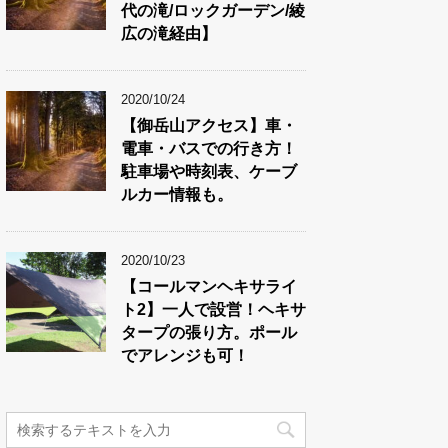
代の滝/ロックガーデン/綾
広の滝経由】
2020/10/24
【御岳山アクセス】車・
電車・バスでの行き方！
駐車場や時刻表、ケーブ
ルカー情報も。
2020/10/23
【コールマンヘキサライ
ト2】一人で設営！ヘキサ
タープの張り方。ポール
でアレンジも可！