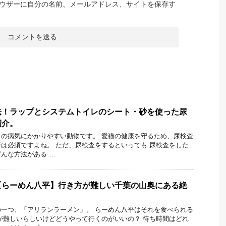
ウザーに自分の名前、メールアドレス、サイトを保存す
法！ラップとシステムトイレのシート・砂を使った尿
紹介。
の病気にかかりやすい動物です。 愛猫の健康を守るため、尿検査
は必須ですよね。 ただ、尿検査をするといっても 尿検査をした
んな方法がある …
【らーめん八平】行き方が難しい千葉の山奥にある絶
一つ、「アリランラーメン」。 らーめん八平はそれを食べられる
が難しいらしいけどどうやって行くのがいいの？ 待ち時間はどれ