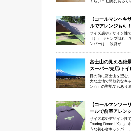
くらい？ 山奥にあるく
【コールマンヘキ
ルでアレンジも可
サイズ感やデザイン性で人気
Ⅱ）」 キャンプ慣れし
ンパーは… 設営が …
富士山の見える絶景
スーパー/売店/トイ
目の前に富士山を望む、
大な土地で開放的なキャ
ン△」の聖地でもありま
【コールマンツーリ
ールで前室アレン
サイズ感やデザイン性で
Touring Dome 
うな初心者キャンパー 