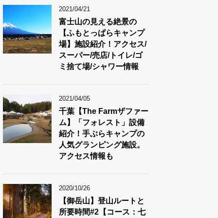
2021/04/21
富士山の見える絶景の
【ふもとっぱらキャンプ
場】施設紹介！アクセス/
スーパー/売店/トイレ/ゴ
ミ捨て場/シャワー情報
2021/04/05
千葉【The Farmザファー
ム】「フォレスト」設備
紹介！手ぶらキャンプの
人気グランピング施設。
アクセス情報も
2020/10/26
【御岳山】登山ルートと
所要時間#2【コース：七