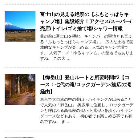
富士山の見える絶景の【ふもとっぱらキ
ャンプ場】施設紹介！アクセス/スーパー/
売店/トイレ/ゴミ捨て場/シャワー情報
目の前に富士山を望む、キャンパーの聖地とも言え
る「ふもっとっぱらキャンプ場」。 広大な土地で開
放的なキャンプが楽しめる、人気のキャンプ場で
す。 人気アニメ「ゆるキャン△」の聖地でもありま
すね。 この大 …
【御岳山】登山ルートと所要時間#2【コ
ース：七代の滝/ロックガーデン/綾広の滝
経由】
東京で大自然の中の登山・ハイキングが出来ること
で人気の「御岳山」 奥多摩に位置し、ロックガーデ
ンと呼ばれる高低差の低い小川沿いを歩くハイキン
グコースなどもあり、初心者でも楽しめる事でも有
名ですね。 ま …