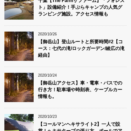
千葉【The Farmザファーム】「フォレス
ト」設備紹介！手ぶらキャンプの人気グ
ランピング施設。アクセス情報も
2020/10/26
【御岳山】登山ルートと所要時間#2【コ
ース：七代の滝/ロックガーデン/綾広の滝
経由】
2020/10/24
【御岳山アクセス】車・電車・バスでの
行き方！駐車場や時刻表、ケーブルカー
情報も。
2020/10/23
【コールマンヘキサライト2】一人で設
営！ヘキサタープの張り方。ポールでア