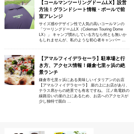
【コールマンツーリングドームLX】設営
方法！グランドシート情報・ポールで前
室アレンジ
サイズ感やデザイン性で人気の高いコールマンの
「ツーリングドームLX（Coleman Touring Dome
LX）」 キャンプ慣れしている方なら何とも無いか
もしれませんが、私のような初心者キャンパー …
【アマルフィイデラセーラ】駐車場と行
き方、アクセス情報！鎌倉七里ヶ浜の絶
景ランチ
鎌倉市七里ヶ浜にある美味しいイタリアンのお店
【アマルフィイデラセーラ】 崖の上にお店があり、
テラス席からの絶景でも有名ですね。 江ノ島電鉄の
線路沿いの崖の上にあるため、お店へのアクセスが
少し独特で面白 …