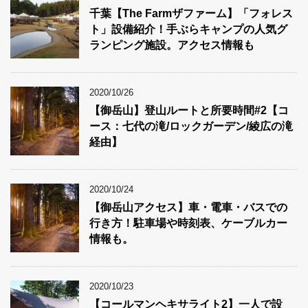
千葉【The Farmザファーム】「フォレス
ト」設備紹介！手ぶらキャンプの人気グ
ランピング施設。アクセス情報も
2020/10/26
【御岳山】登山ルートと所要時間#2【コ
ース：七代の滝/ロックガーデン/綾広の滝
経由】
2020/10/24
【御岳山アクセス】車・電車・バスでの
行き方！駐車場や時刻表、ケーブルカー
情報も。
2020/10/23
【コールマンヘキサライト2】一人で設