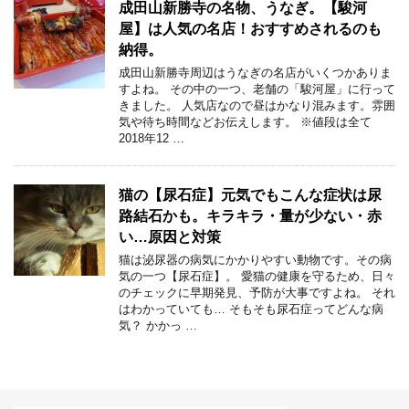
成田山新勝寺の名物、うなぎ。【駿河
屋】は人気の名店！おすすめされるのも
納得。
成田山新勝寺周辺はうなぎの名店がいくつかありま
すよね。 その中の一つ、老舗の「駿河屋」に行って
きました。 人気店なので昼はかなり混みます。雰囲
気や待ち時間などお伝えします。 ※値段は全て
2018年12 …
猫の【尿石症】元気でもこんな症状は尿
路結石かも。キラキラ・量が少ない・赤
い…原因と対策
猫は泌尿器の病気にかかりやすい動物です。その病
気の一つ【尿石症】。 愛猫の健康を守るため、日々
のチェックに早期発見、予防が大事ですよね。 それ
はわかっていても… そもそも尿石症ってどんな病
気？ かかっ …