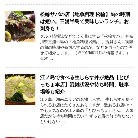
松輪サバの店【地魚料理 松輪】旬の時期
は短い。三浦半島で美味しいランチ。お
刺身も！
グルメ情報誌などでよく目にする「松輪サバ」 神奈
川県三浦半島の「地魚料理 松輪」、店員さんに実際
の旬の時期や売切れするのか、などを伺ったので併
せて紹介します。 （※2019年11月の情報です。）
目次 …
江ノ島で食べる生しらす丼が絶品【とび
っちょ本店】混雑状況や待ち時間、駐車
場等も紹介
江ノ島、湘南エリアの名物しらす。 生しらすが食べ
られるお店はたくさんありますが、数あるお店の中
でも人気なのが江ノ島の「とびっちょ」さん。 人気
店だから待ち時間は長い？ ずっと店の前で待たない
といけない …