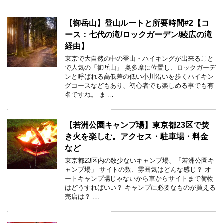
【御岳山】登山ルートと所要時間#2【コ
ース：七代の滝/ロックガーデン/綾広の滝
経由】
東京で大自然の中の登山・ハイキングが出来ること
で人気の「御岳山」 奥多摩に位置し、ロックガーデ
ンと呼ばれる高低差の低い小川沿いを歩くハイキン
グコースなどもあり、初心者でも楽しめる事でも有
名ですね。 ま …
【若洲公園キャンプ場】東京都23区で焚
き火を楽しむ。アクセス・駐車場・料金
など
東京都23区内の数少ないキャンプ場、「若洲公園キ
ャンプ場」 サイトの数、雰囲気はどんな感じ？ オ
ートキャンプ場じゃないから車からサイトまで荷物
はどうすればいい？ キャンプに必要なものが買える
売店は？ …