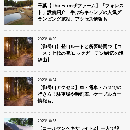
千葉【The Farmザファーム】「フォレス
ト」設備紹介！手ぶらキャンプの人気グ
ランピング施設。アクセス情報も
2020/10/26
【御岳山】登山ルートと所要時間#2【コ
ース：七代の滝/ロックガーデン/綾広の滝
経由】
2020/10/24
【御岳山アクセス】車・電車・バスでの
行き方！駐車場や時刻表、ケーブルカー
情報も。
2020/10/23
【コールマンヘキサライト2】一人で設