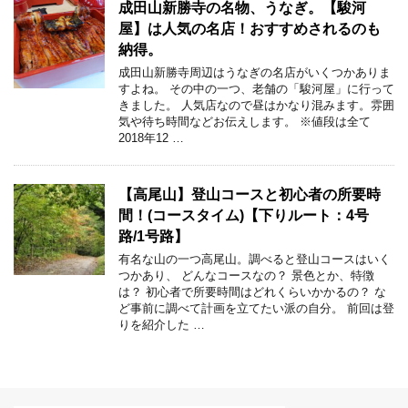
成田山新勝寺の名物、うなぎ。【駿河
屋】は人気の名店！おすすめされるのも
納得。
成田山新勝寺周辺はうなぎの名店がいくつかありま
すよね。 その中の一つ、老舗の「駿河屋」に行って
きました。 人気店なので昼はかなり混みます。雰囲
気や待ち時間などお伝えします。 ※値段は全て
2018年12 …
【高尾山】登山コースと初心者の所要時
間！(コースタイム)【下りルート：4号
路/1号路】
有名な山の一つ高尾山。調べると登山コースはいく
つかあり、 どんなコースなの？ 景色とか、特徴
は？ 初心者で所要時間はどれくらいかかるの？ な
ど事前に調べて計画を立てたい派の自分。 前回は登
りを紹介した …