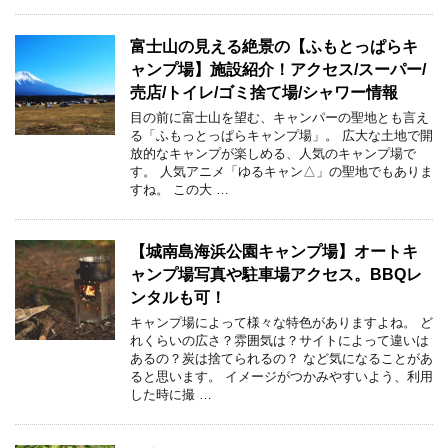
富士山の見える絶景の【ふもとっぱらキ
ャンプ場】施設紹介！アクセス/スーパー/
売店/トイレ/ゴミ捨て場/シャワー情報
目の前に富士山を望む、キャンパーの聖地とも言え
る「ふもっとっぱらキャンプ場」。 広大な土地で開
放的なキャンプが楽しめる、人気のキャンプ場で
す。 人気アニメ「ゆるキャン△」の聖地でもありま
すね。 この大 …
【城南島海浜公園キャンプ場】オートキ
ャンプ場写真や駐車場アクセス。BBQレ
ンタルも可！
キャンプ場によって様々な特色がありますよね。 ど
れくらいの広さ？雰囲気は？サイトによって違いは
あるの？炭は捨てられるの？ など気になることがあ
ると思います。 イメージがつかみやすいよう、利用
した時に撮 …