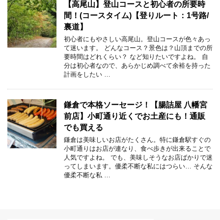
【高尾山】登山コースと初心者の所要時
間！(コースタイム)【登りルート：1号路/
裏道】
初心者にもやさしい高尾山。登山コースが色々あっ
て迷います。 どんなコース？景色は？山頂までの所
要時間はどれくらい？ など知りたいですよね。 自
分は初心者なので、あらかじめ調べて余裕を持った
計画をしたい …
鎌倉で本格ソーセージ！【腸詰屋 八幡宮
前店】小町通り近くでお土産にも！通販
でも買える
鎌倉は美味しいお店がたくさん。特に鎌倉駅すぐの
小町通りはお店が連なり、食べ歩きが出来ることで
人気ですよね。 でも、美味しそうなお店ばかりで迷
ってしまいます。優柔不断な私にはつらい… そんな
優柔不断な私 …