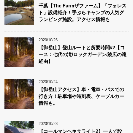
千葉【The Farmザファーム】「フォレス
ト」設備紹介！手ぶらキャンプの人気グ
ランピング施設。アクセス情報も
2020/10/26
【御岳山】登山ルートと所要時間#2【コ
ース：七代の滝/ロックガーデン/綾広の滝
経由】
2020/10/24
【御岳山アクセス】車・電車・バスでの
行き方！駐車場や時刻表、ケーブルカー
情報も。
2020/10/23
【コールマンヘキサライト2】一人で設