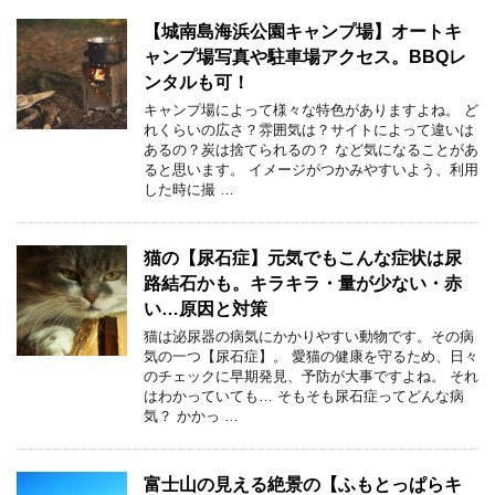
【城南島海浜公園キャンプ場】オートキ
ャンプ場写真や駐車場アクセス。BBQレ
ンタルも可！
キャンプ場によって様々な特色がありますよね。 ど
れくらいの広さ？雰囲気は？サイトによって違いは
あるの？炭は捨てられるの？ など気になることがあ
ると思います。 イメージがつかみやすいよう、利用
した時に撮 …
猫の【尿石症】元気でもこんな症状は尿
路結石かも。キラキラ・量が少ない・赤
い…原因と対策
猫は泌尿器の病気にかかりやすい動物です。その病
気の一つ【尿石症】。 愛猫の健康を守るため、日々
のチェックに早期発見、予防が大事ですよね。 それ
はわかっていても… そもそも尿石症ってどんな病
気？ かかっ …
富士山の見える絶景の【ふもとっぱらキ