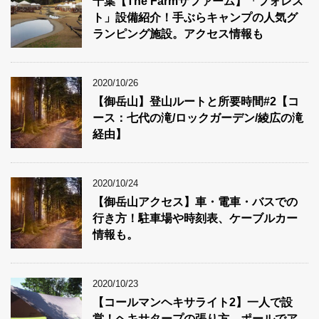
千葉【The Farmザファーム】「フォレス
ト」設備紹介！手ぶらキャンプの人気グ
ランピング施設。アクセス情報も
2020/10/26
【御岳山】登山ルートと所要時間#2【コ
ース：七代の滝/ロックガーデン/綾広の滝
経由】
2020/10/24
【御岳山アクセス】車・電車・バスでの
行き方！駐車場や時刻表、ケーブルカー
情報も。
2020/10/23
【コールマンヘキサライト2】一人で設
営！ヘキサタープの張り方。ポールでア