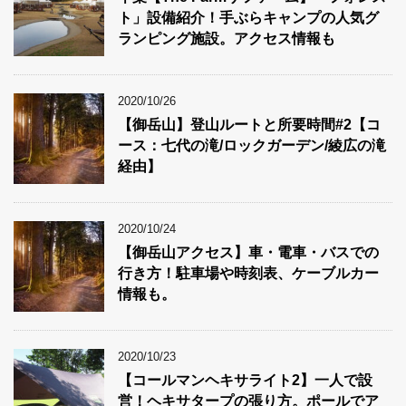
ト」設備紹介！手ぶらキャンプの人気グ
ランピング施設。アクセス情報も
2020/10/26
【御岳山】登山ルートと所要時間#2【コ
ース：七代の滝/ロックガーデン/綾広の滝
経由】
2020/10/24
【御岳山アクセス】車・電車・バスでの
行き方！駐車場や時刻表、ケーブルカー
情報も。
2020/10/23
【コールマンヘキサライト2】一人で設
営！ヘキサタープの張り方。ポールでア