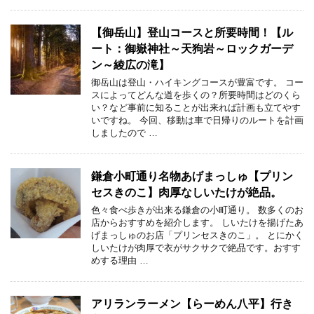
【御岳山】登山コースと所要時間！【ル
ート：御嶽神社～天狗岩～ロックガーデ
ン～綾広の滝】
御岳山は登山・ハイキングコースが豊富です。 コー
スによってどんな道を歩くの？所要時間はどのくら
い？など事前に知ることが出来れば計画も立てやす
いですね。 今回、移動は車で日帰りのルートを計画
しましたので …
鎌倉小町通り名物あげまっしゅ【プリン
セスきのこ】肉厚なしいたけが絶品。
色々食べ歩きが出来る鎌倉の小町通り。 数多くのお
店からおすすめを紹介します。 しいたけを揚げたあ
げまっしゅのお店「プリンセスきのこ」。 とにかく
しいたけが肉厚で衣がサクサクで絶品です。おすす
めする理由 …
アリランラーメン【らーめん八平】行き