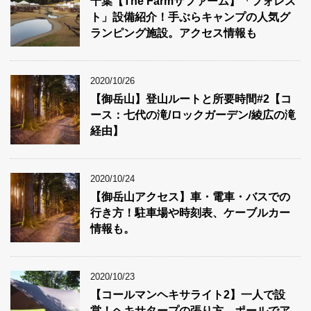
千葉【The Farmザファーム】「フォレス
ト」設備紹介！手ぶらキャンプの人気グ
ランピング施設。アクセス情報も
2020/10/26
【御岳山】登山ルートと所要時間#2【コ
ース：七代の滝/ロックガーデン/綾広の滝
経由】
2020/10/24
【御岳山アクセス】車・電車・バスでの
行き方！駐車場や時刻表、ケーブルカー
情報も。
2020/10/23
【コールマンヘキサライト2】一人で設
営！ヘキサタープの張り方。ポールでア