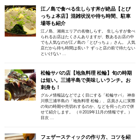
江ノ島で食べる生しらす丼が絶品【とび
っちょ本店】混雑状況や待ち時間、駐車
場等も紹介
江ノ島、湘南エリアの名物しらす。 生しらすが食べ
られるお店はたくさんありますが、数あるお店の中
でも人気なのが江ノ島の「とびっちょ」さん。 人気
店だから待ち時間は長い？ ずっと店の前で待たない
といけない …
松輪サバの店【地魚料理 松輪】旬の時期
は短い。三浦半島で美味しいランチ。お
刺身も！
グルメ情報誌などでよく目にする「松輪サバ」 神奈
川県三浦半島の「地魚料理 松輪」、店員さんに実際
の旬の時期や売切れするのか、などを伺ったので併
せて紹介します。 （※2019年11月の情報です。）
目次 …
フェザースティックの作り方、コツを紹