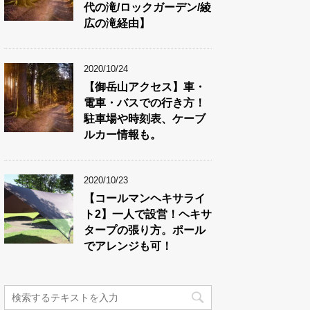
代の滝/ロックガーデン/綾
広の滝経由】
2020/10/24
【御岳山アクセス】車・
電車・バスでの行き方！
駐車場や時刻表、ケーブ
ルカー情報も。
2020/10/23
【コールマンヘキサライ
ト2】一人で設営！ヘキサ
タープの張り方。ポール
でアレンジも可！