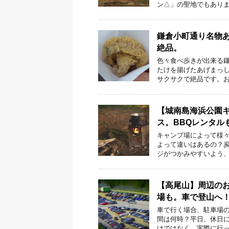
ン△」の聖地でもありま
鎌倉小町通り名物
絶品。
色々食べ歩きが出来る鎌
たけを揚げたあげまっし
サクサクで絶品です。お
【城南島海浜公園
ス。BBQレンタル
キャンプ場によって様々
よって違いはあるの？炭
ジがつかみやすいよう、
【高尾山】周辺の
場も。車で登山へ
車で行く場合、駐車場の
間は何時？平日、休日に
けではなく、実際に行っ