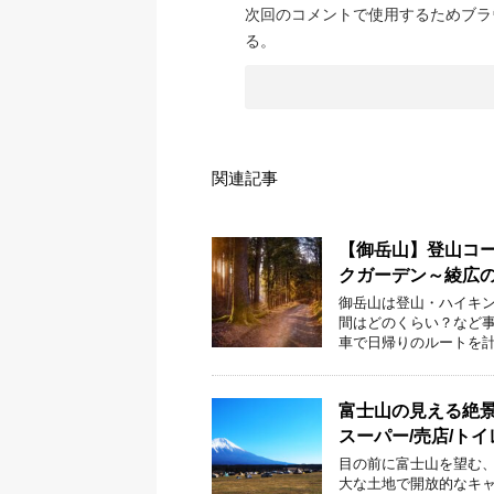
次回のコメントで使用するためブラ
る。
関連記事
【御岳山】登山コ
クガーデン～綾広
御岳山は登山・ハイキン
間はどのくらい？など事
車で日帰りのルートを計
富士山の見える絶景
スーパー/売店/トイ
目の前に富士山を望む、
大な土地で開放的なキャ