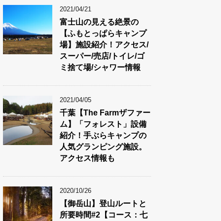
2021/04/21
富士山の見える絶景の
【ふもとっぱらキャンプ
場】施設紹介！アクセス/
スーパー/売店/トイレ/ゴ
ミ捨て場/シャワー情報
2021/04/05
千葉【The Farmザファー
ム】「フォレスト」設備
紹介！手ぶらキャンプの
人気グランピング施設。
アクセス情報も
2020/10/26
【御岳山】登山ルートと
所要時間#2【コース：七