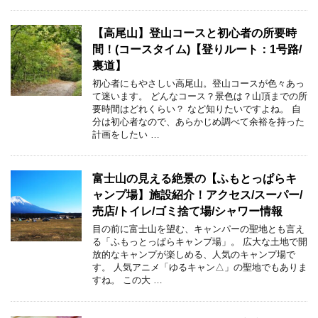
【高尾山】登山コースと初心者の所要時
間！(コースタイム)【登りルート：1号路/
裏道】
初心者にもやさしい高尾山。登山コースが色々あっ
て迷います。 どんなコース？景色は？山頂までの所
要時間はどれくらい？ など知りたいですよね。 自
分は初心者なので、あらかじめ調べて余裕を持った
計画をしたい …
富士山の見える絶景の【ふもとっぱらキ
ャンプ場】施設紹介！アクセス/スーパー/
売店/トイレ/ゴミ捨て場/シャワー情報
目の前に富士山を望む、キャンパーの聖地とも言え
る「ふもっとっぱらキャンプ場」。 広大な土地で開
放的なキャンプが楽しめる、人気のキャンプ場で
す。 人気アニメ「ゆるキャン△」の聖地でもありま
すね。 この大 …