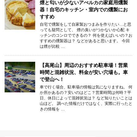
煙と匂いが少ないアぺルカの家庭用燻製
器！自宅のキッチン・室内での燻製にお
すすめ
自宅で燻製をして自家製おつまみを作りたい…と思
っても疑問として、 煙の臭いがつかないか心配 キ
ッチンのコンロでできるの？ 何を使えばいいの？お
すすめの燻製器は？ などがあると思います。 今回
は煙が比較 …
【高尾山】周辺のおすすめ駐車場！営業
時間と混雑状況、料金が安い穴場も。車
で登山へ！
車で行く場合、駐車場の情報は気になりますね。 何
か所かあるの？安いのはどこ？営業時間は何時？平
日、休日によって混雑状況は？ など知りたいことは
山ほど。 調べた情報だけではなく、実際に行ったと
きの情報を …