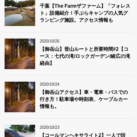
千葉【The Farmザファーム】「フォレス
ト」設備紹介！手ぶらキャンプの人気グ
ランピング施設。アクセス情報も
2020/10/26
【御岳山】登山ルートと所要時間#2【コ
ース：七代の滝/ロックガーデン/綾広の滝
経由】
2020/10/24
【御岳山アクセス】車・電車・バスでの
行き方！駐車場や時刻表、ケーブルカー
情報も。
2020/10/23
【コールマンヘキサライト2】一人で設