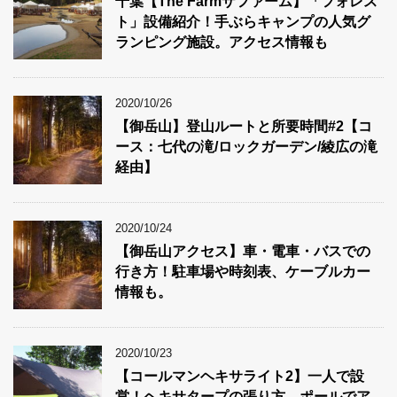
千葉【The Farmザファーム】「フォレス
ト」設備紹介！手ぶらキャンプの人気グ
ランピング施設。アクセス情報も
2020/10/26
【御岳山】登山ルートと所要時間#2【コ
ース：七代の滝/ロックガーデン/綾広の滝
経由】
2020/10/24
【御岳山アクセス】車・電車・バスでの
行き方！駐車場や時刻表、ケーブルカー
情報も。
2020/10/23
【コールマンヘキサライト2】一人で設
営！ヘキサタープの張り方。ポールでア