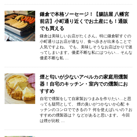
鎌倉で本格ソーセージ！【腸詰屋 八幡宮
前店】小町通り近くでお土産にも！通販
でも買える
鎌倉は美味しいお店がたくさん。特に鎌倉駅すぐの
小町通りはお店が連なり、食べ歩きが出来ることで
人気ですよね。 でも、美味しそうなお店ばかりで迷
ってしまいます。優柔不断な私にはつらい… そんな
優柔不断な私 …
煙と匂いが少ないアぺルカの家庭用燻製
器！自宅のキッチン・室内での燻製にお
すすめ
自宅で燻製をして自家製おつまみを作りたい…と思
っても疑問として、 煙の臭いがつかないか心配 キ
ッチンのコンロでできるの？ 何を使えばいいの？お
すすめの燻製器は？ などがあると思います。 今回
は煙が比較 …