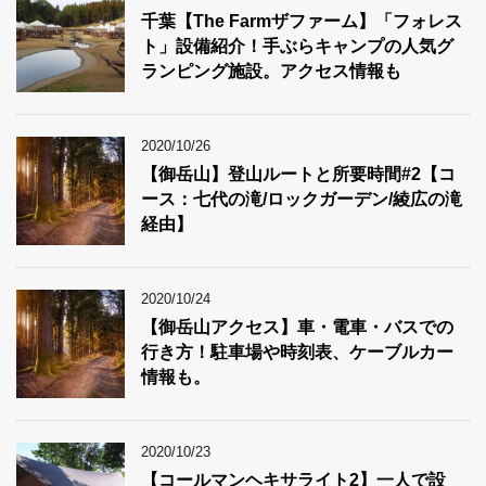
千葉【The Farmザファーム】「フォレス
ト」設備紹介！手ぶらキャンプの人気グ
ランピング施設。アクセス情報も
2020/10/26
【御岳山】登山ルートと所要時間#2【コ
ース：七代の滝/ロックガーデン/綾広の滝
経由】
2020/10/24
【御岳山アクセス】車・電車・バスでの
行き方！駐車場や時刻表、ケーブルカー
情報も。
2020/10/23
【コールマンヘキサライト2】一人で設