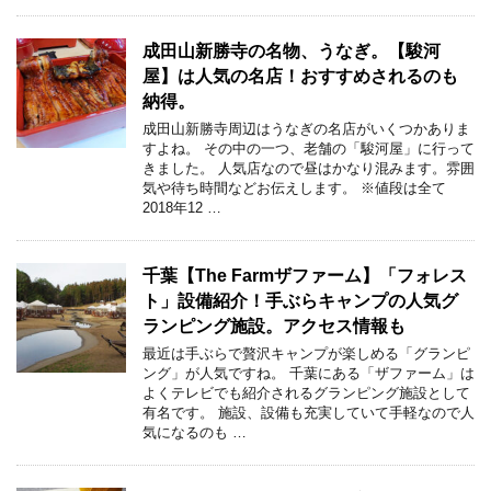
成田山新勝寺の名物、うなぎ。【駿河
屋】は人気の名店！おすすめされるのも
納得。
成田山新勝寺周辺はうなぎの名店がいくつかありま
すよね。 その中の一つ、老舗の「駿河屋」に行って
きました。 人気店なので昼はかなり混みます。雰囲
気や待ち時間などお伝えします。 ※値段は全て
2018年12 …
千葉【The Farmザファーム】「フォレス
ト」設備紹介！手ぶらキャンプの人気グ
ランピング施設。アクセス情報も
最近は手ぶらで贅沢キャンプが楽しめる「グランピ
ング」が人気ですね。 千葉にある「ザファーム」は
よくテレビでも紹介されるグランピング施設として
有名です。 施設、設備も充実していて手軽なので人
気になるのも …