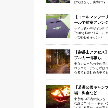
けではなく、実際に行っ
【コールマンツーリ
ールで前室アレン
サイズ感やデザイン性で
Touring Dome 
うな初心者キャンパー 
【御岳山アクセス
ブルカー情報も。
東京で大自然の中の登山
ロックガーデンと呼ば
心者でも楽しめる事でも
【若洲公園キャンプ
場・料金など
東京都23区内の数少な
な感じ？ オートキャン
ンプに必要なものが買え