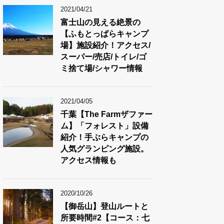
2021/04/21
富士山の見える絶景の
【ふもとっぱらキャンプ
場】施設紹介！アクセス/
スーパー/売店/トイレ/ゴ
ミ捨て場/シャワー情報
2021/04/05
千葉【The Farmザファー
ム】「フォレスト」設備
紹介！手ぶらキャンプの
人気グランピング施設。
アクセス情報も
2020/10/26
【御岳山】登山ルートと
所要時間#2【コース：七