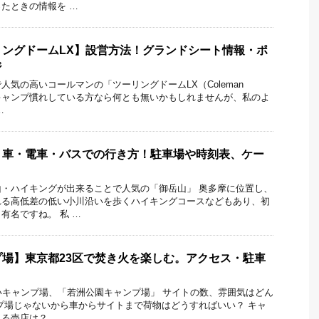
たときの情報を …
ングドームLX】設営方法！グランドシート情報・ポ
ジ
人気の高いコールマンの「ツーリングドームLX（Coleman
LX）」 キャンプ慣れしている方なら何とも無いかもしれませんが、私のよ
…
】車・電車・バスでの行き方！駐車場や時刻表、ケー
・ハイキングが出来ることで人気の「御岳山」 奥多摩に位置し、
れる高低差の低い小川沿いを歩くハイキングコースなどもあり、初
有名ですね。 私 …
場】東京都23区で焚き火を楽しむ。アクセス・駐車
いキャンプ場、「若洲公園キャンプ場」 サイトの数、雰囲気はどん
プ場じゃないから車からサイトまで荷物はどうすればいい？ キャ
る売店は？ …