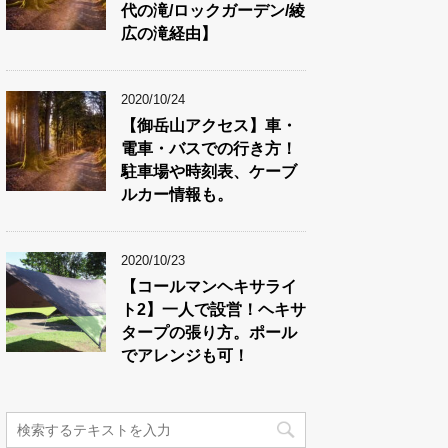
代の滝/ロックガーデン/綾
広の滝経由】
2020/10/24
【御岳山アクセス】車・
電車・バスでの行き方！
駐車場や時刻表、ケーブ
ルカー情報も。
2020/10/23
【コールマンヘキサライ
ト2】一人で設営！ヘキサ
タープの張り方。ポール
でアレンジも可！