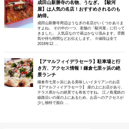
成田山新勝寺の名物、うなぎ。【駿河
屋】は人気の名店！おすすめされるのも
納得。
成田山新勝寺周辺はうなぎの名店がいくつかありま
すよね。 その中の一つ、老舗の「駿河屋」に行って
きました。 人気店なので昼はかなり混みます。雰囲
気や待ち時間などお伝えします。 ※値段は全て
2018年12 …
【アマルフィイデラセーラ】駐車場と行
き方、アクセス情報！鎌倉七里ヶ浜の絶
景ランチ
鎌倉市七里ヶ浜にある美味しいイタリアンのお店
【アマルフィイデラセーラ】 崖の上にお店があり、
テラス席からの絶景でも有名ですね。 江ノ島電鉄の
線路沿いの崖の上にあるため、お店へのアクセスが
少し独特で面白 …