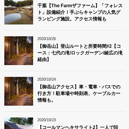
千葉【The Farmザファーム】「フォレス
ト」設備紹介！手ぶらキャンプの人気グ
ランピング施設。アクセス情報も
2020/10/26
【御岳山】登山ルートと所要時間#2【コ
ース：七代の滝/ロックガーデン/綾広の滝
経由】
2020/10/24
【御岳山アクセス】車・電車・バスでの
行き方！駐車場や時刻表、ケーブルカー
情報も。
2020/10/23
【コールマンヘキサライト2】一人で設