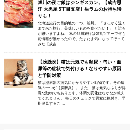
旭川の夜ご飯はジンギスカン。【成吉思
汗 大黒屋 5丁目支店】生ラムのお持ち帰
りも！
北海道旅行の目的地の一つ、旭川。 「せっかく遠く
まで来た旅行、美味しいものを食べたい！」 と誰も
が思いますよね。 私の旭川旅行は弾丸ツアーで何も
前情報が無かったので、たまたま気になって行って
みた【成吉 …
【膀胱炎】猫は元気でも頻尿・匂い・血
尿等の症状で気付ける！なりやすい原因
と予防対策
猫は泌尿器の病気にかかりやすい動物です。その病
気の一つが【膀胱炎】。 また、猫は元気なふりが得
意な動物でもあります。体調の変化はなかなか教え
てくれません。 毎日のチェックで異変に気付き、早
期発見するこ …