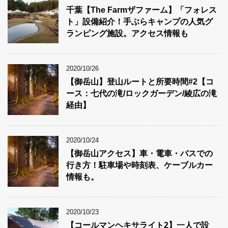
千葉【The Farmザファーム】「フォレス
ト」設備紹介！手ぶらキャンプの人気グ
ランピング施設。アクセス情報も
2020/10/26
【御岳山】登山ルートと所要時間#2【コ
ース：七代の滝/ロックガーデン/綾広の滝
経由】
2020/10/24
【御岳山アクセス】車・電車・バスでの
行き方！駐車場や時刻表、ケーブルカー
情報も。
2020/10/23
【コールマンヘキサライト2】一人で設