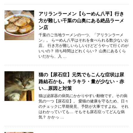
アリランラーメン【らーめん八平】行き
方が難しい千葉の山奥にある絶品ラーメ
ン店
千葉のご当地ラーメンの一つ、「アリランラーメ
ン」。 らーめん八平はそれを食べられる数少ないお
店。 行き方が難しいらしいけどどうやって行くのが
いいの？ 待ち時間はどれくらい？ 山奥にあるくら
いだから、入 …
猫の【尿石症】元気でもこんな症状は尿
路結石かも。キラキラ・量が少ない・赤
い…原因と対策
猫は泌尿器の病気にかかりやすい動物です。その病
気の一つ【尿石症】。 愛猫の健康を守るため、日々
のチェックに早期発見、予防が大事ですよね。 それ
はわかっていても… そもそも尿石症ってどんな病
気？ かかっ …